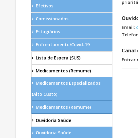
priorit
Efetivos
Ouvido
Comissionados
Email:
Estagiários
Telefon
Enfrentamento/Covid-19
Canal 
Lista de Espera (SUS)
Entrar 
Medicamentos (Remume)
Medicamentos Especializados
(Alto Custo)
Medicamentos (Remume)
Ouvidoria Saúde
Ouvidoria Saúde