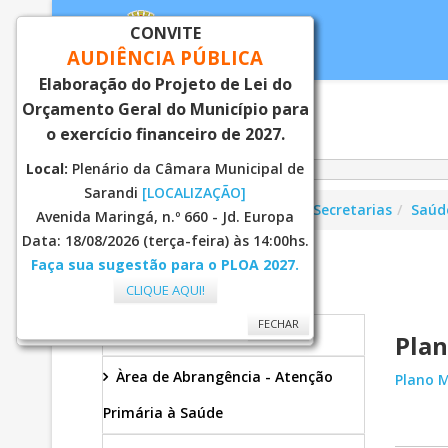
CONVITE
AUDIÊNCIA PÚBLICA
Elaboração do Projeto de Lei do
Orçamento Geral do Município para
Inicial
Notí
o exercício financeiro de 2027.
Local:
Plenário da Câmara Municipal de
Sarandi
[LOCALIZAÇÃO]
Você está aqui:
Página Principal
Secretarias
Saúd
Avenida Maringá, n.º 660 - Jd. Europa
Data: 18/08/2026 (terça-feira) às 14:00hs.
Faça sua sugestão para o PLOA 2027.
SAÚDE
CLIQUE AQUI!
FECHAR
FECHAR
Secretaria
Plan
Àrea de Abrangência - Atenção
Plano M
Primária à Saúde