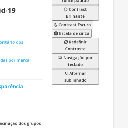
fonte padrão
id-19
Contrast
Brilhante
Contrast Escuro
Escala de cinza
Redefinir
oritário dos
Contraste
Navigação por
cadas por marca
teclado
Alternar
sublinhado
sparência
acinação dos grupos