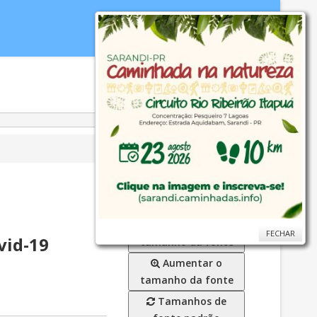
idoria
WebMail
...
Ajuda
Diminuir o
FECHAR
FECHAR
vid-19
tamanho da fonte
Aumentar o
tamanho da fonte
Tamanhos de