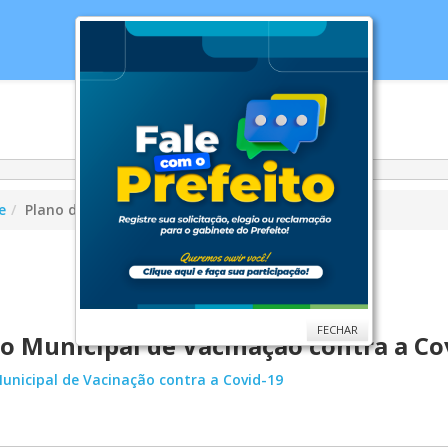
cias
Serviços
Secretarias
Cidade
Ouv
e
Plano de Imunização (Covid-19)
FECHAR
o Municipal de Vacinação contra a Co
unicipal de Vacinação contra a Covid-19