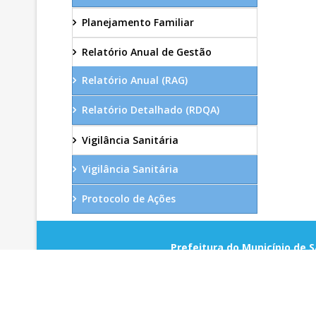
Planejamento Familiar
Relatório Anual de Gestão
Relatório Anual (RAG)
Relatório Detalhado (RDQA)
Vigilância Sanitária
Vigilância Sanitária
Protocolo de Ações
Prefeitura do Município de S
Rua: José Emiliano de Gusmão, 
CEP. 87111-230 Fone/Fax: (44) 
CNPJ: 78.200.482/0001
Sarandi-Pr./2025