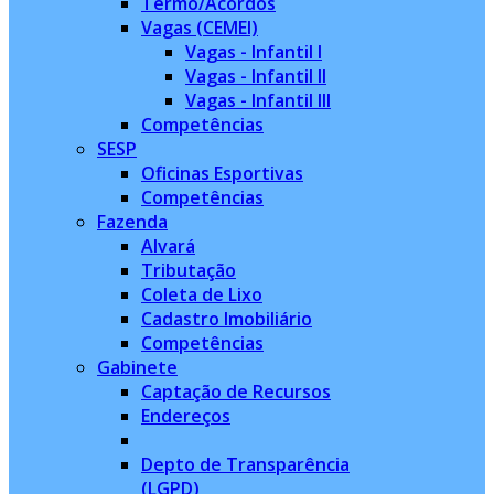
Termo/Acordos
Vagas (CEMEI)
Vagas - Infantil I
Vagas - Infantil II
Vagas - Infantil III
Competências
SESP
Oficinas Esportivas
Competências
Fazenda
Alvará
Tributação
Coleta de Lixo
Cadastro Imobiliário
Competências
Gabinete
Captação de Recursos
Endereços
Depto de Transparência
(LGPD)