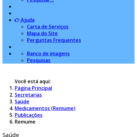
Ajuda
Carta de Serviços
Mapa do Site
Perguntas Frequentes
Banco de imagens
Pesquisas
Você está aqui:
Página Principal
Secretarias
Saúde
Medicamentos (Remume)
Publicações
Remume
Saúde