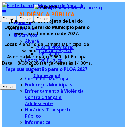
CONVITE
AUDIÊNCIA PÚBLICA
Fechar
Fechar
Fechar
Fechar
Elaboração do Projeto de Lei do
Inicial
Orçamento Geral do Município para o
Notícias
exercício financeiro de 2027.
Serviços
Alvará
Local:
Plenário da Câmara Municipal de
Alvará Provisório
Sarandi
[LOCALIZAÇÃO]
Legislação
Avenida Maringá, n.º 660 - Jd. Europa
Concurso Público
Data: 18/08/2026 (terça-feira) às 14:00hs.
Faça sua sugestão para o PLOA 2027.
Clique aqui!
Conselhos Municipais
Endereços Municipais
Fechar
Enfrentamento à Violência
Contra Criança e
Adolescente
Horários: Transporte
Público
Informatica