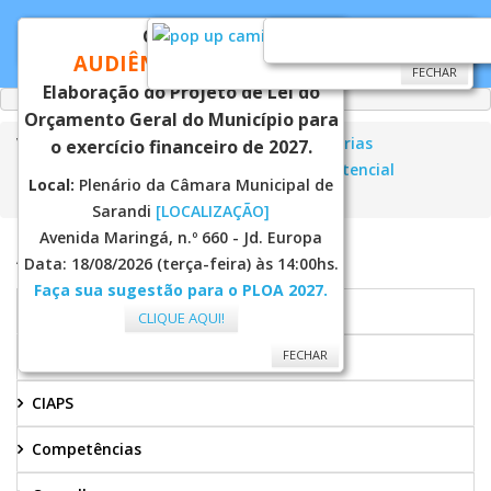
CONVITE
FECHAR
FECHAR
AUDIÊNCIA PÚBLICA
FECHAR
Elaboração do Projeto de Lei do
Orçamento Geral do Município para
Você está aqui:
Página Principal
Secretarias
o exercício financeiro de 2027.
Assistência Social
Vigilância Socioassitencial
Local:
Plenário da Câmara Municipal de
Boletins
Sarandi
[LOCALIZAÇÃO]
Avenida Maringá, n.º 660 - Jd. Europa
ASSISTENCIA SOCIAL
Data: 18/08/2026 (terça-feira) às 14:00hs.
Faça sua sugestão para o PLOA 2027.
Bolsa Família
CLIQUE AQUI!
Cadastro Único
FECHAR
CIAPS
Competências