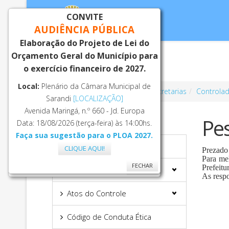
CONVITE
AUDIÊNCIA PÚBLICA
Elaboração do Projeto de Lei do
Orçamento Geral do Município para
Inicial
Notí
o exercício financeiro de 2027.
Local:
Plenário da Câmara Municipal de
Você está aqui:
Página Principal
Secretarias
Controlad
Sarandi
[LOCALIZAÇÃO]
Avenida Maringá, n.º 660 - Jd. Europa
Pes
CONTROLADORIA GERAL
Data: 18/08/2026 (terça-feira) às 14:00hs.
Faça sua sugestão para o PLOA 2027.
Início
CLIQUE AQUI!
Prezado
Para me
FECHAR
Prefeit
Auditoria Interna
FECHAR
As respo
Atos do Controle
Código de Conduta Ética