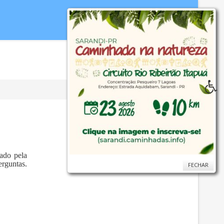
idoria
WebMail
...
Ajuda
ado pela
rguntas.
FECHAR
FECHAR