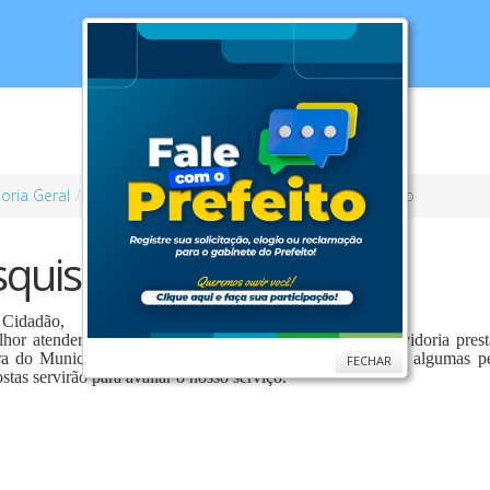
cias
Serviços
Secretarias
Cidade
Ouv
oria Geral
Ouvidoria Municipal
Pesquisa de Satisfação
quisa de Satisfação
 Cidadão,
lhor atender a sua demanda e aprimorar o serviço de ouvidoria prest
ura do Município da Sarandi, gostaríamos que respondesse algumas pe
FECHAR
stas servirão para avaliar o nosso serviço.