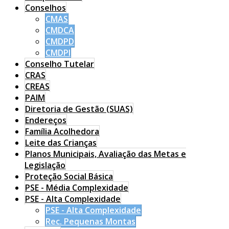
Conselhos
CMAS
CMDCA
CMDPD
CMDPI
Conselho Tutelar
CRAS
CREAS
PAIM
Diretoria de Gestão (SUAS)
Endereços
Família Acolhedora
Leite das Crianças
Planos Municipais, Avaliação das Metas e
Legislação
Proteção Social Básica
PSE - Média Complexidade
PSE - Alta Complexidade
PSE - Alta Complexidade
Rec. Pequenas Montas