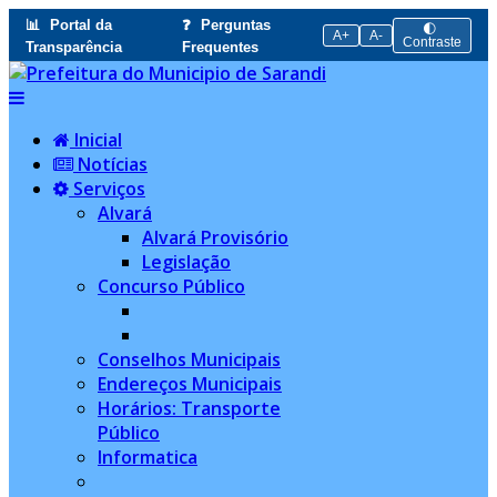
📊
Portal da
❓
Perguntas
🌓
A+
A-
Contraste
Transparência
Frequentes
Inicial
Notícias
Serviços
Alvará
Alvará Provisório
Legislação
Concurso Público
Conselhos Municipais
Endereços Municipais
Horários: Transporte
Público
Informatica