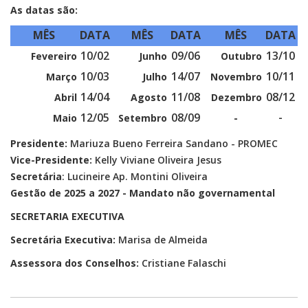
As datas são:
MÊS
DATA
MÊS
DATA
MÊS
DATA
10/02
09/06
13/10
Fevereiro
Junho
Outubro
10/03
14/07
10/11
Março
Julho
Novembro
14/04
11/08
08/12
Abril
Agosto
Dezembro
12/05
08/09
-
Maio
Setembro
-
Presidente:
Mariuza Bueno Ferreira Sandano - PROMEC
Vice-Presidente:
Kelly Viviane Oliveira Jesus
Secretária
: Lucineire Ap. Montini Oliveira
Gestão de 2025 a 2027 - Mandato não governamental
SECRETARIA EXECUTIVA
Secretária Executiva:
Marisa de Almeida
Assessora dos Conselhos:
Cristiane Falaschi