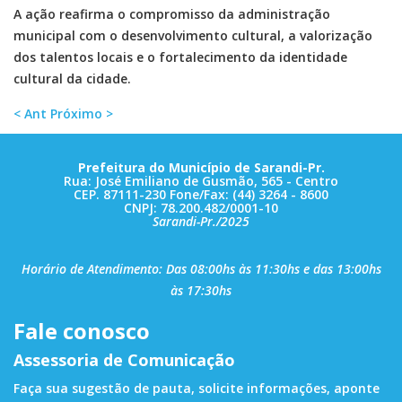
A ação reafirma o compromisso da administração
municipal com o desenvolvimento cultural, a valorização
dos talentos locais e o fortalecimento da identidade
cultural da cidade.
< Ant
Próximo >
Prefeitura do Município de Sarandi-Pr.
Rua: José Emiliano de Gusmão, 565 - Centro
CEP. 87111-230 Fone/Fax: (44) 3264 - 8600
CNPJ: 78.200.482/0001-10
Sarandi-Pr./2025
Horário de Atendimento: Das 08:00hs às 11:30hs e das 13:00hs
às 17:30hs
Fale conosco
Assessoria de Comunicação
Faça sua sugestão de pauta, solicite informações, aponte