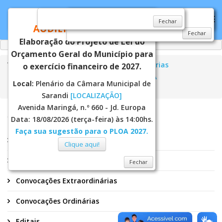
CONVITE
Fechar
Fechar
Fechar
AUDIÊNCIA PÚBLICA
Fechar
Elaboração do Projeto de Lei do
Orçamento Geral do Município para
Você está aqui:
Página Principal
Secretarias
o exercício financeiro de 2027.
Assistência Social
Conselhos
CMDCA
Local:
Plenário da Câmara Municipal de
Convocações Extraordinárias
Sarandi
[LOCALIZAÇÃO]
Avenida Maringá, n.º 660 - Jd. Europa
CMDCA
Data: 18/08/2026 (terça-feira) às 14:00hs.
Faça sua sugestão para o PLOA 2027.
Atas
Clique aqui!
Convocações Conjuntas
Fechar
Convocações Extraordinárias
Convocações Ordinárias
Editais