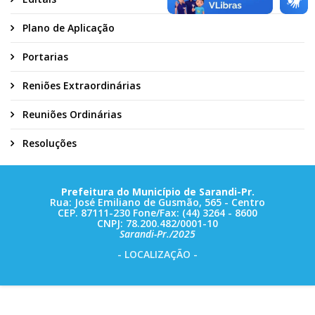
Plano de Aplicação
Portarias
Reniões Extraordinárias
Reuniões Ordinárias
Resoluções
Prefeitura do Município de Sarandi-Pr.
Rua: José Emiliano de Gusmão, 565 - Centro
CEP. 87111-230 Fone/Fax: (44) 3264 - 8600
CNPJ: 78.200.482/0001-10
Sarandi-Pr./2025
- LOCALIZAÇÃO -