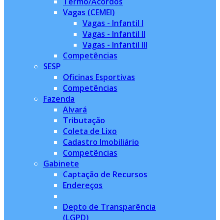
Termo/Acordos
Vagas (CEMEI)
Vagas - Infantil I
Vagas - Infantil II
Vagas - Infantil III
Competências
SESP
Oficinas Esportivas
Competências
Fazenda
Alvará
Tributação
Coleta de Lixo
Cadastro Imobiliário
Competências
Gabinete
Captação de Recursos
Endereços
Depto de Transparência
(LGPD)