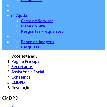
Ajuda
Carta de Serviços
Mapa do Site
Perguntas Frequentes
Banco de imagens
Pesquisas
Você está aqui:
Página Principal
Secretarias
Assistência Social
Conselhos
CMDPD
Resoluções
CMDPD