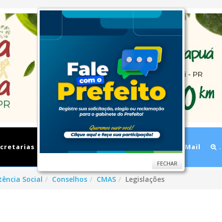
cretarias
Cidade
Ouvidoria
WebMail
.
FECHAR
tência Social
Conselhos
CMAS
Legislações