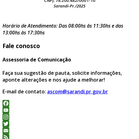
CNPJ: 78.200.482/0001-10
Sarandi-Pr./2025
Horário de Atendimento: Das 08:00hs às 11:30hs e das
13:00hs às 17:30hs
Fale conosco
Assessoria de Comunicação
Faça sua sugestão de pauta, solicite informações,
aponte alterações e nos ajude a melhorar!
E-mail de contato:
ascom@sarandi.pr.gov.br
Facebook
YouTube
Channel
Instagram
Twitter
Email