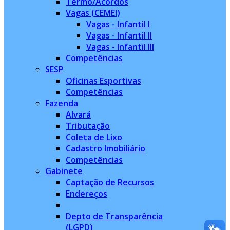
Termo/Acordos
Vagas (CEMEI)
Vagas - Infantil I
Vagas - Infantil II
Vagas - Infantil III
Competências
SESP
Oficinas Esportivas
Competências
Fazenda
Alvará
Tributação
Coleta de Lixo
Cadastro Imobiliário
Competências
Gabinete
Captação de Recursos
Endereços
Depto de Transparência
(LGPD)