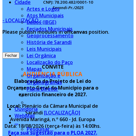
Cidade
CNPJ: 78.200.482/0001-10
Sarandi-Pr./2025
Artes e Logos
Atos Municipais
- LOCALIZAÇÃO -
Dados (IBGE)
Feriados Municipais
Please publish modules in
offcanvas
position.
Geoprocessamento
História de Sarandi
Leis Municipais
Lei Orgânica
Fechar
Localização do Paço
CONVITE
Mapas
AUDIÊNCIA PÚBLICA
Organização e
Elaboração do Projeto de Lei do
Organogramas
Orçamento Geral do Município para o
Plano Diretor
exercício financeiro de 2027.
Local:
Plenário da Câmara Municipal de
Ouvidoria
Sarandi
[LOCALIZAÇÃO]
WebMail
Avenida Maringá, n.º 660 - Jd. Europa
...
Data: 18/08/2026 (terça-feira) às 14:00hs.
Pesquisar...
Faça sua sugestão para o PLOA 2027.