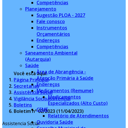
Competências
Planejamento
Sugestão PLOA - 2027
Fale conosco
Instrumentos
Orçamentários
Endereços
Competências
Saneamento Ambiental
(Autarquia)
Saúde
Àrea de Abrangência -
Você está aqui:
Atenção Primária à Saúde
Página Principal
Endereços
Secretarias
Medicamentos (Remume)
Assistência Social
Medicamentos
Vigilância Socioassitencial
Especializados (Alto Custo)
Boletins
CEME
Boletim nº 02/2023 (11/04/2023)
Relatório de Atendimentos
Ouvidoria Saúde
Assistencia Social