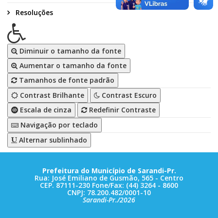
Resoluções
Diminuir o tamanho da fonte
Aumentar o tamanho da fonte
Tamanhos de fonte padrão
Contrast Brilhante
Contrast Escuro
Escala de cinza
Redefinir Contraste
Navigação por teclado
Alternar sublinhado
Prefeitura do Município de Sarandi-Pr.
Rua: José Emiliano de Gusmão, 565 - Centro
CEP. 87111-230 Fone/Fax: (44) 3264 - 8600
CNPJ: 78.200.482/0001-10
Sarandi-Pr./2026