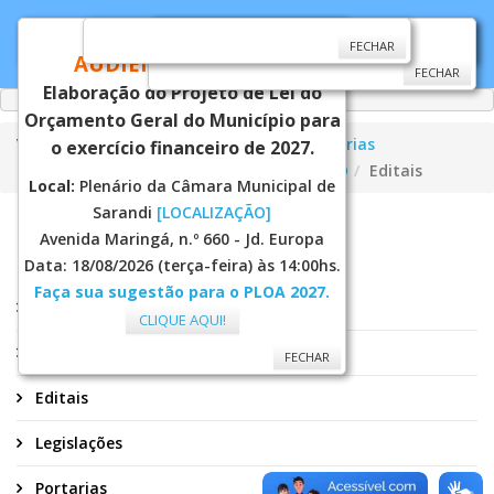
CONVITE
FECHAR
FECHAR
FECHAR
AUDIÊNCIA PÚBLICA
FECHAR
Elaboração do Projeto de Lei do
Orçamento Geral do Município para
Você está aqui:
Página Principal
Secretarias
o exercício financeiro de 2027.
Assistência Social
Conselhos
CMDPD
Editais
Local:
Plenário da Câmara Municipal de
Sarandi
[LOCALIZAÇÃO]
CMDPD
Avenida Maringá, n.º 660 - Jd. Europa
Data: 18/08/2026 (terça-feira) às 14:00hs.
Faça sua sugestão para o PLOA 2027.
Atas
CLIQUE AQUI!
Convocações
FECHAR
Editais
Legislações
Portarias