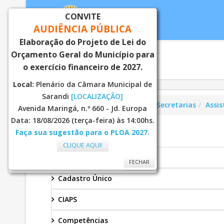
CONVITE
AUDIÊNCIA PÚBLICA
Elaboração do Projeto de Lei do
Orçamento Geral do Município para
Inicial
Notí
o exercício financeiro de 2027.
Local:
Plenário da Câmara Municipal de
Sarandi
[LOCALIZAÇÃO]
Você está aqui:
Página Principal
Secretarias
Assis
Avenida Maringá, n.º 660 - Jd. Europa
Data: 18/08/2026 (terça-feira) às 14:00hs.
Faça sua sugestão para o PLOA 2027.
ASSISTENCIA SOCIAL
CLIQUE AQUI!
Bolsa Família
FECHAR
FECHAR
Cadastro Único
CIAPS
Competências