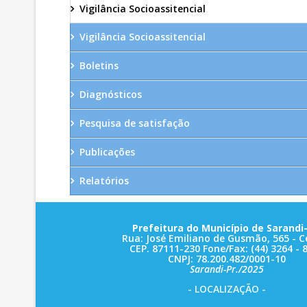
Vigilância Socioassitencial
Vigilância Socioassitencial
Boletins
Diagnósticos
Pesquisa de satisfação
Publicações
Relatórios
Prefeitura do Município de Sarandi-
Rua: José Emiliano de Gusmão, 565 - C
CEP. 87111-230 Fone/Fax: (44) 3264 - 
CNPJ: 78.200.482/0001-10
Sarandi-Pr./2025
- LOCALIZAÇÃO -