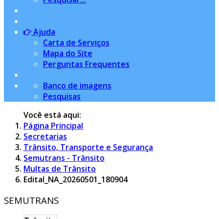
Ajuda
Carta de Serviços
Mapa do Site
Perguntas Frequentes
Banco de imagens
Pesquisas
Você está aqui:
Página Principal
Secretarias
Trânsito, Transporte e Segurança
Semutrans - Trânsito
Multas de Trânsito
Edital_NA_20260501_180904
SEMUTRANS