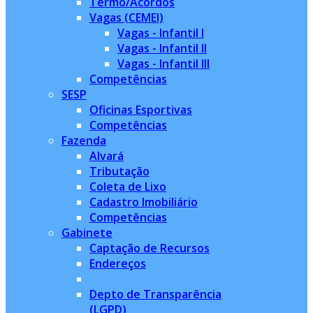
Termo/Acordos
Vagas (CEMEI)
Vagas - Infantil I
Vagas - Infantil II
Vagas - Infantil III
Competências
SESP
Oficinas Esportivas
Competências
Fazenda
Alvará
Tributação
Coleta de Lixo
Cadastro Imobiliário
Competências
Gabinete
Captação de Recursos
Endereços
Depto de Transparência
(LGPD)