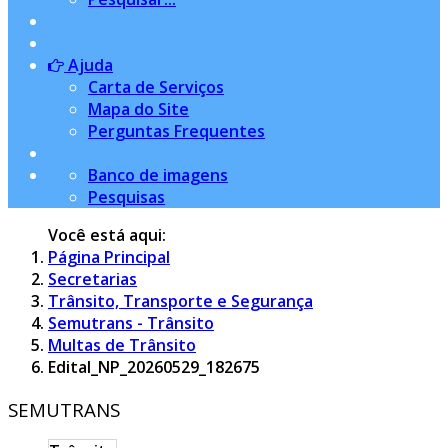
Ajuda
Carta de Serviços
Mapa do Site
Perguntas Frequentes
Banco de imagens
Pesquisas
Você está aqui:
Página Principal
Secretarias
Trânsito, Transporte e Segurança
Semutrans - Trânsito
Multas de Trânsito
Edital_NP_20260529_182675
SEMUTRANS