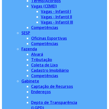
Termo/Acordos
Vagas (CEMEI)
Vagas - Infantil I
Vagas - Infantil II
Vagas - Infantil III
Competências
SESP
Oficinas Esportivas
Competências
Fazenda
Alvará
Tributação
Coleta de Lixo
Cadastro Imobiliário
Competências
Gabinete
Captação de Recursos
Endereços
Depto de Transparência
(LGPD)