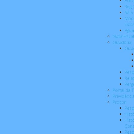
Edit
Regi
Sala
Mode
Licit
Agua
Nota Fiscal
Ouvidoria 
Ouvi
Pesq
Rela
Perg
Portal da 
Previdênc
Procon
Pesq
Hist
Hist
Con
Pesq