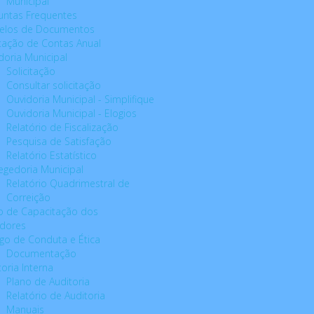
Municipal
untas Frequentes
elos de Documentos
tação de Contas Anual
doria Municipal
Solicitação
Consultar solicitação
Ouvidoria Municipal - Simplifique
Ouvidoria Municipal - Elogios
Relatório de Fiscalização
Pesquisa de Satisfação
Relatório Estatístico
egedoria Municipal
Relatório Quadrimestral de
Correição
o de Capacitação dos
idores
go de Conduta e Ética
Documentação
toria Interna
Plano de Auditoria
Relatório de Auditoria
Manuais