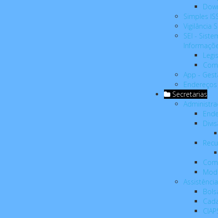
Dow
Simples I
Vigilância S
SEI - Siste
Informaçõ
Legi
Com
App - Gest
Endereços 
Secretarias
Administr
Ende
Divi
Rec
Com
Mod
Assistência
Bols
Cada
CIAP