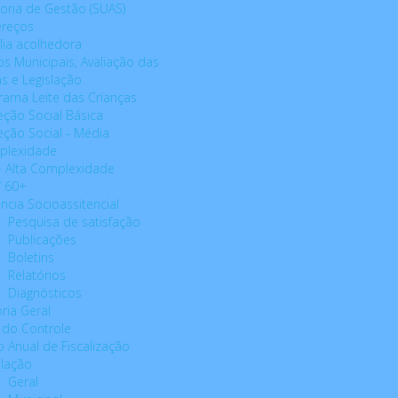
toria de Gestão (SUAS)
reços
lia acolhedora
os Municipais, Avaliação das
s e Legislação
rama Leite das Crianças
eção Social Básica
eção Social - Média
plexidade
- Alta Complexidade
 60+
ância Socioassitencial
Pesquisa de satisfação
Publicações
Boletins
Relatórios
Diagnósticos
ria Geral
 do Controle
o Anual de Fiscalização
slação
Geral