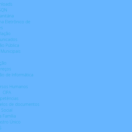
nloads
SSQN
anitária
ma Eletrônico de
es
slação
unicados
ão Pública
Municipais
ação
reços
são de Informática
ursos Humanos
CIPA
petências
elos de documentos
 Social
a Família
stro Único
S