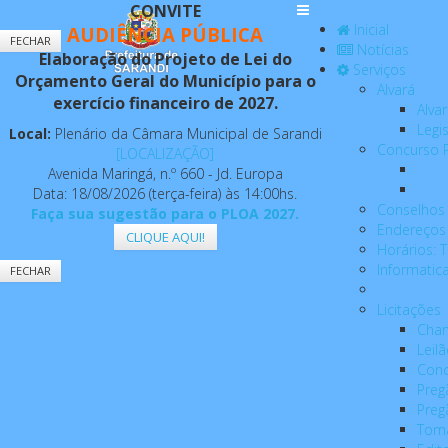
CONVITE
Inicial
AUDIÊNCIA PÚBLICA
FECHAR
Notícias
Elaboração do Projeto de Lei do
Serviços
Orçamento Geral do Município para o
Alvará
exercício financeiro de 2027.
Alva
Legi
Local:
Plenário da Câmara Municipal de Sarandi
Concurso P
[LOCALIZAÇÃO]
Avenida Maringá, n.º 660 - Jd. Europa
Data: 18/08/2026 (terça-feira) às 14:00hs.
Conselhos 
Faça sua sugestão para o PLOA 2027.
Endereços 
CLIQUE AQUI!
Horários: 
Informatic
FECHAR
Licitações
Cha
Leil
Conc
Preg
Preg
Toma