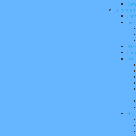
Com
Cultura e 
Cons
Lei 
PNA
Com
Insti
Atos