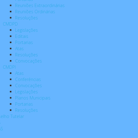
Reuniões Extraordinárias
Reuniões Ordinárias
Resoluções
CMDPD
Legislações
Editais
Portarias
Atas
Resoluções
Convocações
CMDPI
Atas
Conferências
Convocações
Legislações
Planos Municipais
Portarias
Resoluções
elho Tutelar
S
AS