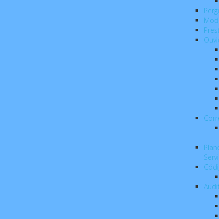
Perg
Mod
Pres
Ouvi
Corr
Plan
Serv
Códi
Audi