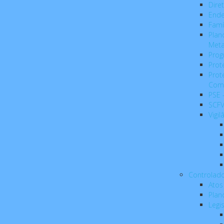
Dire
Ende
Famí
Plan
Meta
Prog
Prot
Prot
Com
PSE 
SCFV
Vigil
Controlado
Atos
Plan
Legi