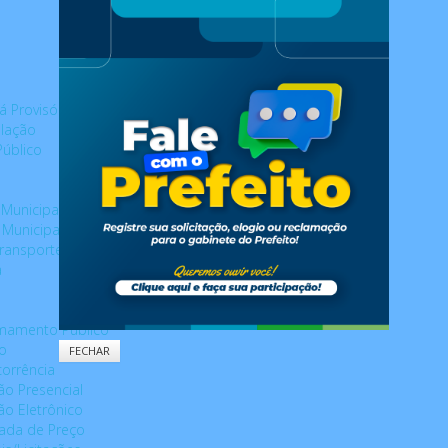
rá Provisório
slação
úblico
Municipais
Municipais
Transporte Público
a
mamento Público
ão
FECHAR
orrência
ão Presencial
ão Eletrônico
da de Preço