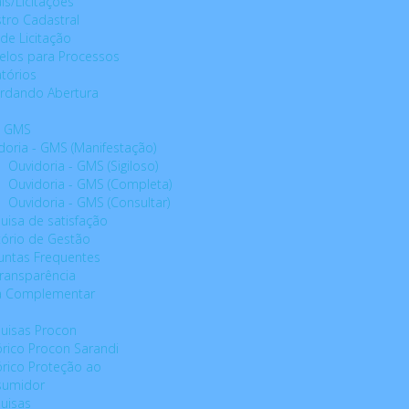
ais/Licitações
stro Cadastral
 de Licitação
los para Processos
atórios
rdando Abertura
- GMS
doria - GMS (Manifestação)
Ouvidoria - GMS (Sigiloso)
Ouvidoria - GMS (Completa)
Ouvidoria - GMS (Consultar)
uisa de satisfação
tório de Gestão
untas Frequentes
Transparência
ia Complementar
uisas Procon
órico Procon Sarandi
órico Proteção ao
sumidor
uisas