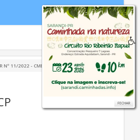
idoria
WebMail
...
Ajuda
R Nº 11/2022 - CMES/CP
CP
FECHAR
FECHAR