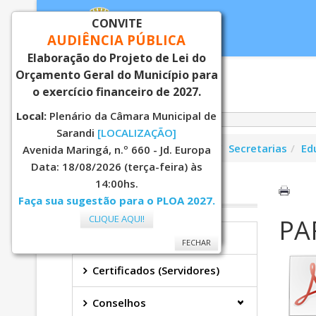
CONVITE
AUDIÊNCIA PÚBLICA
Elaboração do Projeto de Lei do
Orçamento Geral do Município para
Inicial
Notí
o exercício financeiro de 2027.
Local:
Plenário da Câmara Municipal de
Sarandi
[LOCALIZAÇÃO]
Você está aqui:
Página Principal
Secretarias
Ed
Avenida Maringá, n.º 660 - Jd. Europa
Data: 18/08/2026 (terça-feira) às
14:00hs.
EDUCAÇÃO
Faça sua sugestão para o PLOA 2027.
CLIQUE AQUI!
PA
FECHAR
Secretaria
FECHAR
Certificados (Servidores)
Conselhos