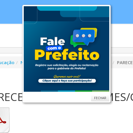
cias
Serviços
Secretarias
Cidade
Ouv
ucação
Nutrição Escolar
Conselho de Educação
PARECE
RECER Nº 11/2022 - CMES/
FECHAR