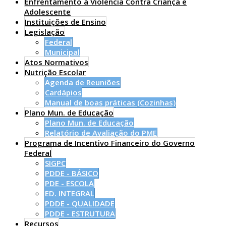
Enfrentamento à Violência Contra Criança e
Adolescente
Instituições de Ensino
Legislação
Federal
Municipal
Atos Normativos
Nutrição Escolar
Agenda de Reuniões
Cardápios
Manual de boas práticas (Cozinhas)
Plano Mun. de Educação
Plano Mun. de Educação
Relatório de Avaliação do PME
Programa de Incentivo Financeiro do Governo
Federal
SIGPC
PDDE - BÁSICO
PDE - ESCOLA
ED. INTEGRAL
PDDE - QUALIDADE
PDDE - ESTRUTURA
Recursos