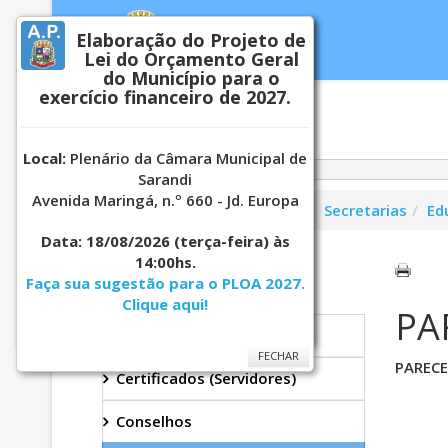
Elaboração do Projeto de
Lei do Orçamento Geral
do Município para o
exercício financeiro de 2027.
Inicial
Notí
Local:
Plenário da Câmara Municipal de
Sarandi
Avenida Maringá, n.º 660 - Jd. Europa
Você está aqui:
Página Principal
Secretarias
Ed
Data: 18/08/2026
(terça-feira) às
14:00hs.
EDUCAÇÃO
Faça sua sugestão para o PLOA 2027.
Clique aqui!
PA
FECHAR
Secretaria
FECHAR
PARECE
Certificados (Servidores)
Conselhos