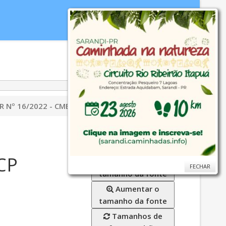
idoria
WebMail
...
Ajuda
R Nº 16/2022 - CMES/CP
CP
Diminuir o
FECHAR
FECHAR
tamanho da fonte
Aumentar o
tamanho da fonte
Tamanhos de