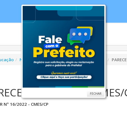
cias
Serviços
Secretarias
Cidade
Ouv
ucação
Nutrição Escolar
Conselho de Educação
PARECE
RECER Nº 16/2022 - CMES/
FECHAR
R Nº 16/2022 - CMES/CP