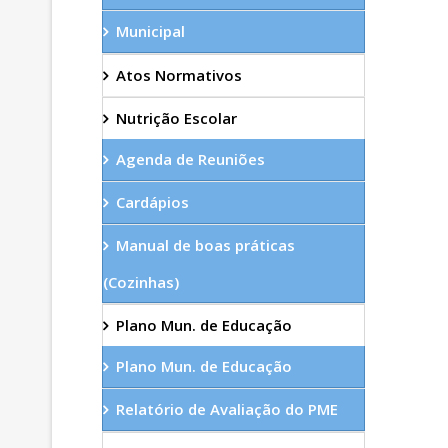
Municipal
Atos Normativos
Nutrição Escolar
Agenda de Reuniões
Cardápios
Manual de boas práticas
(Cozinhas)
Plano Mun. de Educação
Plano Mun. de Educação
Relatório de Avaliação do PME