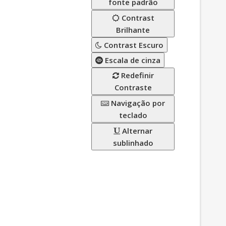
fonte padrão
Contrast
Brilhante
Contrast Escuro
Escala de cinza
Redefinir
Contraste
Navigação por
teclado
Alternar
sublinhado