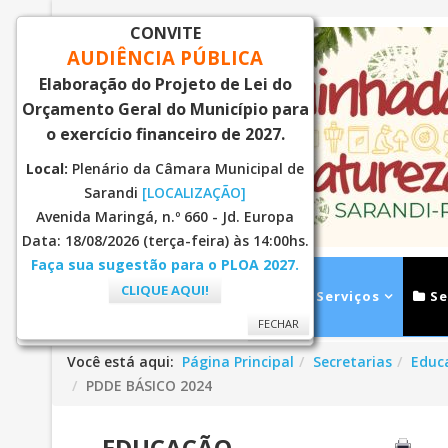
CONVITE
AUDIÊNCIA PÚBLICA
Elaboração do Projeto de Lei do
Orçamento Geral do Município para
o exercício financeiro de 2027.
Local:
Plenário da Câmara Municipal de
Sarandi
[LOCALIZAÇÃO]
Avenida Maringá, n.º 660 - Jd. Europa
Data: 18/08/2026 (terça-feira) às 14:00hs.
Faça sua sugestão para o PLOA 2027.
CLIQUE AQUI!
Inicial
Notícias
Serviços
Se
FECHAR
FECHAR
Você está aqui:
Página Principal
Secretarias
Educ
PDDE BÁSICO 2024
EDUCAÇÃO