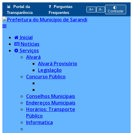
📊
Portal da
❓
Perguntas
🌓
A+
A-
Contraste
Transparência
Frequentes
Inicial
Notícias
Serviços
Alvará
Alvará Provisório
Legislação
Concurso Público
Conselhos Municipais
Endereços Municipais
Horários: Transporte
Público
Informatica