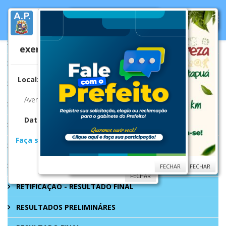
Elaboração do Projeto de
FECHAR
Lei do Orçamento Geral
do Município para o
SECRETARIA
exercício financeiro de 2027.
ATOS NORMATIVOS
Local:
Plenário da Câmara Municipal de
PORTARIAS
Sarandi
Avenida Maringá, n.º 660 - Jd. Europa
COMPETÊNCIAS
Data: 18/08/2026
(terça-feira) às
CONSELHO MUNICIPAL DE CULTURA
14:00hs.
Faça sua sugestão para o PLOA 2027.
LEI PAULO GUSTAVO
Clique aqui!
LEI PAULO GUSTAVO
FECHAR
FECHAR
FECHAR
FECHAR
RETIFICAÇÃO - RESULTADO FINAL
RESULTADOS PRELIMINÁRES