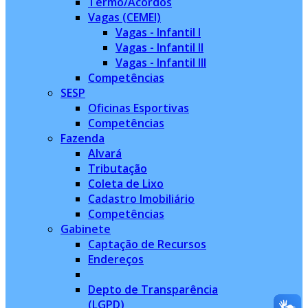
Termo/Acordos
Vagas (CEMEI)
Vagas - Infantil I
Vagas - Infantil II
Vagas - Infantil III
Competências
SESP
Oficinas Esportivas
Competências
Fazenda
Alvará
Tributação
Coleta de Lixo
Cadastro Imobiliário
Competências
Gabinete
Captação de Recursos
Endereços
Depto de Transparência
(LGPD)