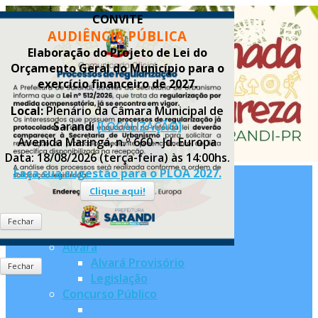
CONVITE
AUDIÊNCIA PÚBLICA
Elaboração do Projeto de Lei do
Orçamento Geral do Município para o
exercício financeiro de 2027.
Local:
Plenário da Câmara Municipal de
Sarandi
[LOCALIZAÇÃO]
Avenida Maringá, n.º 660 - Jd. Europa
Data: 18/08/2026 (terça-feira) às 14:00hs.
Faça sua sugestão para o PLOA 2027.
Clique aqui!
Inicial
Notícias
Fechar
Serviços
Alvará
Alvará Provisório
Fechar
Legislação
Concurso Público