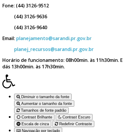
Fone: (44) 3126-9512
(44) 3126-9636
(44) 3126-9640
Email:
planejamento@sarandi.pr.gov.br
planej_recursos@sarandi.pr.gov.br
Horário de funcionamento: 08h00min. às 11h30min. E
dás 13h00min. às 17h30min.
Diminuir o tamanho da fonte
Aumentar o tamanho da fonte
Tamanhos de fonte padrão
Contrast Brilhante
Contrast Escuro
Escala de cinza
Redefinir Contraste
Navigação por teclado