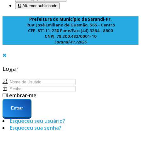
Alternar sublinhado
Prefeitura do Município de Sarandi-Pr.
Rua: José Emiliano de Gusmão, 565 - Centro
CEP. 87111-230 Fone/Fax: (44) 3264 - 8600
CNPJ: 78.200.482/0001-10
Sarandi-Pr./2026
Logar
Lembrar-me
Entrar
Esqueceu seu usuário?
Esqueceu sua senha?