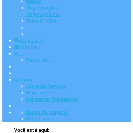
Mapas
Organização e
Organogramas
Plano Diretor
Ouvidoria
WebMail
...
Pesquisar...
Ajuda
Carta de Serviços
Mapa do Site
Perguntas Frequentes
Banco de imagens
Pesquisas
Você está aqui: