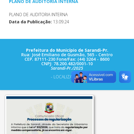
PLANO DE AUDITORIA INTERNA
PLANO DE AUDITORIA INTERNA
Data da Publicação:
13.09.24
Prefeitura do Município de Sarandi-Pr.
Rua: José Emiliano de Gusmão, 565 - Centro
CEP. 87111-230 Fone/Fax: (44) 3264 - 8600
CNPJ: 78.200.482/0001-10
Sarandi-Pr./2025
- LOCALIZAÇÃO -