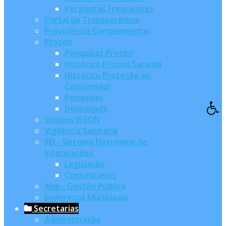
Perguntas Frequentes
Portal da Transparência
Previdência Complementar
Procon
Pesquisas Procon
Histórico Procon Sarandi
Histórico Proteção ao
Consumidor
Pesquisas
Downloads
Simples ISSQN
Vigilância Sanitária
SEI - Sistema Eletrônico de
Informações
Legislação
Comunicados
App - Gestão Pública
Endereços Municipais
Secretarias
Administração