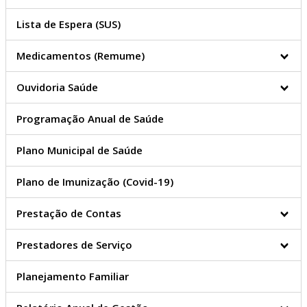
Segurança
Lista de Espera (SUS)
Semutrans - Transporte
Semutrans - Trânsito
Multas de Trânsito
Medicamentos (Remume)
Editais de Notificação
Ouvidoria Saúde
Endereços
Segurança Pública
Programação Anual de Saúde
Urbanismo
Habitação
Plano Municipal de Saúde
Conselho Municipal de
Habitação
Plano de Imunização (Covid-19)
Plano Diretor
Conselho Municipal de Des.
Prestação de Contas
Urbano
Geoprocessamento
Prestadores de Serviço
Legislação Urbanística
PGV
Planejamento Familiar
Mapas
Competências