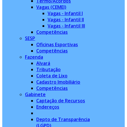
Termo/Acordos
Vagas (CEMEI)
Vagas - Infantil I
Vagas - Infantil II
Vagas - Infantil III
Competências
SESP
Oficinas Esportivas
Competências
Fazenda
Alvará
Tributação
Coleta de Lixo
Cadastro Imobiliário
Competências
Gabinete
Captação de Recursos
Endereços
Depto de Transparência
(LGPD)