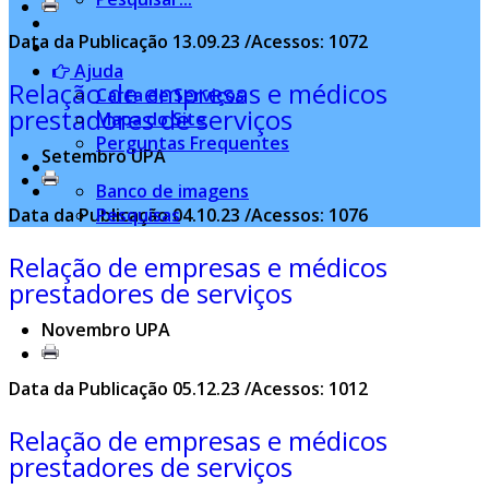
Data da Publicação 13.09.23 /Acessos: 1072
Ajuda
Relação de empresas e médicos
Carta de Serviços
prestadores de serviços
Mapa do Site
Perguntas Frequentes
Setembro UPA
Banco de imagens
Pesquisas
Data da Publicação 04.10.23 /Acessos: 1076
Relação de empresas e médicos
prestadores de serviços
Novembro UPA
Data da Publicação 05.12.23 /Acessos: 1012
Relação de empresas e médicos
prestadores de serviços