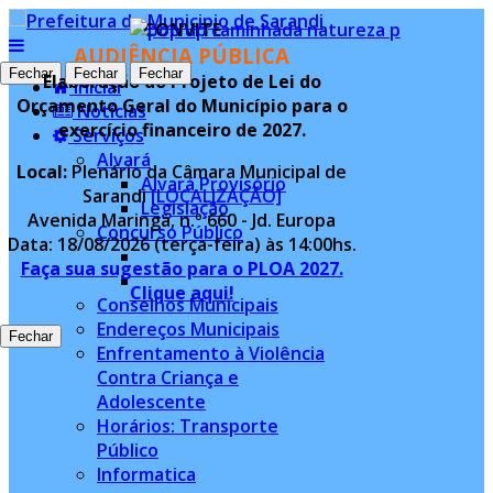
CONVITE
AUDIÊNCIA PÚBLICA
Fechar
Fechar
Fechar
Fechar
Elaboração do Projeto de Lei do
Inicial
Orçamento Geral do Município para o
Notícias
exercício financeiro de 2027.
Serviços
Alvará
Local:
Plenário da Câmara Municipal de
Alvará Provisório
Sarandi
[LOCALIZAÇÃO]
Legislação
Avenida Maringá, n.º 660 - Jd. Europa
Concurso Público
Data: 18/08/2026 (terça-feira) às 14:00hs.
Faça sua sugestão para o PLOA 2027.
Clique aqui!
Conselhos Municipais
Endereços Municipais
Fechar
Enfrentamento à Violência
Contra Criança e
Adolescente
Horários: Transporte
Público
Informatica