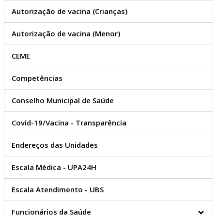
Ouvidoria Saúde
Conselho Municipal de
Autorização de vacina (Crianças)
Saúde
Apresentação e Contato
Autorização de vacina (Menor)
Plano de Imunização (Covid-
19)
CEME
Notícias - Saúde
Escala Médica - UPA24H
Competências
Relatório Anual de Gestão
Relatório Anual (RAG)
Conselho Municipal de Saúde
Relatório Detalhado (RDQA)
Vigilância Sanitária
Covid-19/Vacina - Transparência
Protocolo de Ações
Prestadores de Serviço
Endereços das Unidades
Planejamento Familiar
Lista de Espera (SUS)
Escala Médica - UPA24H
Competências
Secretaria da Mulher
Escala Atendimento - UBS
Competências
Oficinas
Funcionários da Saúde
Trânsito, Transporte e