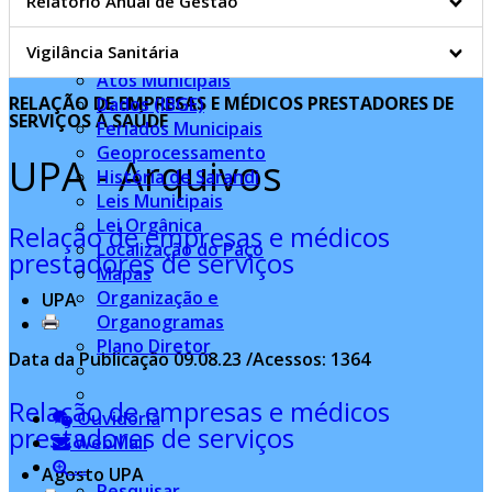
Relatório Anual de Gestão
Cemitério Municipal
Cidade
Vigilância Sanitária
Artes e Logos
Atos Municipais
RELAÇÃO DE EMPRESAS E MÉDICOS PRESTADORES DE
Dados (IBGE)
SERVIÇOS À SAÚDE
Feriados Municipais
Geoprocessamento
UPA - Arquivos
História de Sarandi
Leis Municipais
Lei Orgânica
Relação de empresas e médicos
Localização do Paço
prestadores de serviços
Mapas
Organização e
UPA
Organogramas
Plano Diretor
Data da Publicação 09.08.23 /Acessos: 1364
Relação de empresas e médicos
Ouvidoria
prestadores de serviços
WebMail
...
Agosto UPA
Pesquisar...