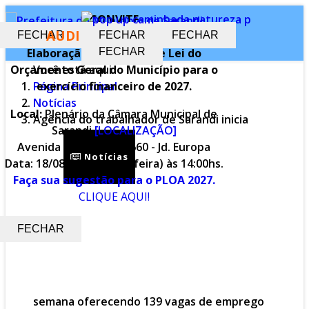
CONVITE
AUDIÊNCIA PÚBLICA
FECHAR
FECHAR
FECHAR
Elaboração do Projeto de Lei do
FECHAR
Orçamento Geral do Município para o
Você está aqui:
Página Principal
exercício financeiro de 2027.
Notícias
Local:
Plenário da Câmara Municipal de
Agência do trabalhador de Sarandi inicia
Sarandi
[LOCALIZAÇÃO]
Avenida Maringá, n.º 660 - Jd. Europa
Inicial
Notícias
Serviços
Data: 18/08/2026 (terça-feira) às 14:00hs.
Faça sua sugestão para o PLOA 2027.
CLIQUE AQUI!
Secretarias
Cidade
Ouvidoria
FECHAR
WebMail
...
Ajuda
semana oferecendo 139 vagas de emprego