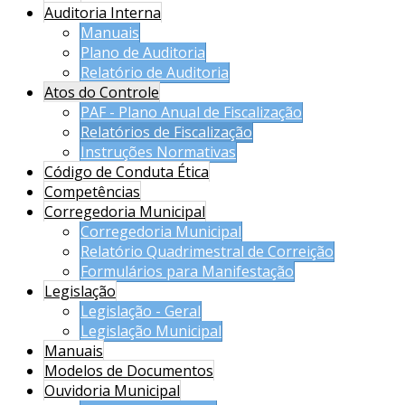
Auditoria Interna
Manuais
Plano de Auditoria
Relatório de Auditoria
Atos do Controle
PAF - Plano Anual de Fiscalização
Relatórios de Fiscalização
Instruções Normativas
Código de Conduta Ética
Competências
Corregedoria Municipal
Corregedoria Municipal
Relatório Quadrimestral de Correição
Formulários para Manifestação
Legislação
Legislação - Geral
Legislação Municipal
Manuais
Modelos de Documentos
Ouvidoria Municipal