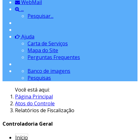
WebMail
...
Pesquisar...
Ajuda
Carta de Serviços
Mapa do Site
Perguntas Frequentes
Banco de imagens
Pesquisas
Você está aqui:
Página Principal
Atos do Controle
Relatórios de Fiscalização
Controladoria Geral
Início