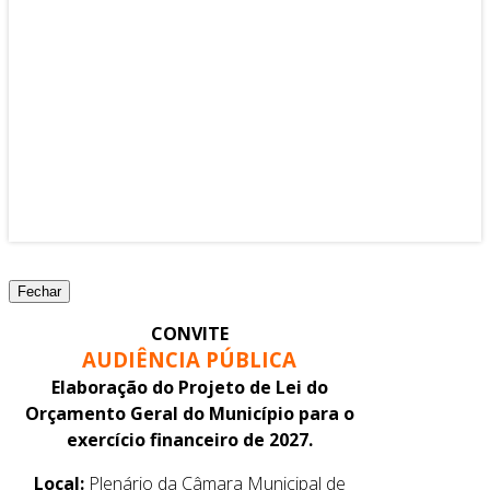
Prefeitura do Município de Sarandi-Pr.
Rua: José Emiliano de Gusmão, 565 - Centro
CEP. 87111-230 Fone/Fax: (44) 3264 - 8600
CNPJ: 78.200.482/0001-10
Sarandi-Pr./2025
- LOCALIZAÇÃO -
Fechar
CONVITE
AUDIÊNCIA PÚBLICA
Elaboração do Projeto de Lei do
Orçamento Geral do Município para o
exercício financeiro de 2027.
Local:
Plenário da Câmara Municipal de