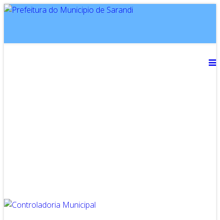
Inicial
Notícias
Serviços
Secretarias
Cidade
Ouvidoria
WebMail
...
Ajuda