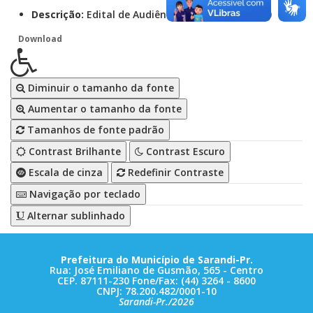
Descrição:
Edital de Audiência Pública - LOA 2020
Download
Diminuir o tamanho da fonte
Aumentar o tamanho da fonte
Tamanhos de fonte padrão
Contrast Brilhante
Contrast Escuro
Escala de cinza
Redefinir Contraste
Navigação por teclado
Alternar sublinhado
Prefeitura do Município de Sarandi-Pr.
Rua: José Emiliano de Gusmão, 565 - Centro
CEP. 87111-230 Fone/Fax: (44) 3264 - 8600
CNPJ: 78.200.482/0001-10
Sarandi-Pr./2026