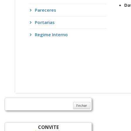
Da
Pareceres
Portarias
Regime Interno
Prefeitura do Município de Sarandi-
Rua: José Emiliano de Gusmão, 565 - C
CEP. 87111-230 Fone/Fax: (44) 3264 - 
CNPJ: 78.200.482/0001-10
Sarandi-Pr./2025
- LOCALIZAÇÃO -
Fechar
CONVITE