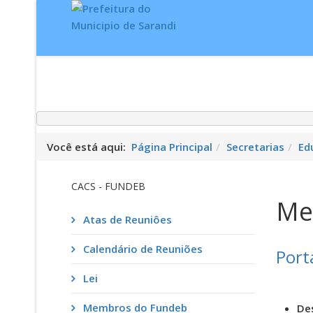
Inicial
Notí
Você está aqui:
Página Principal
Secretarias
Ed
CACS - FUNDEB
Me
Atas de Reuniôes
Calendário de Reuniões
Port
Lei
Membros do Fundeb
De