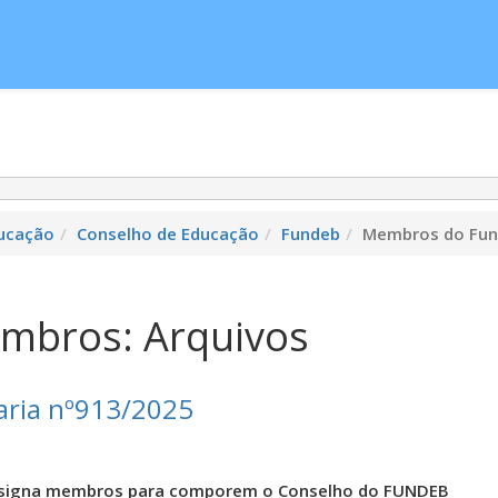
cias
Serviços
Secretarias
Cidade
Ouv
ucação
Conselho de Educação
Fundeb
Membros do Fu
mbros: Arquivos
aria nº913/2025
signa membros para comporem o Conselho do FUNDEB