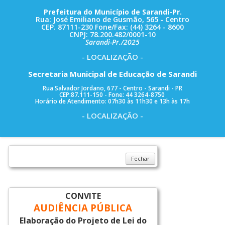
Prefeitura do Município de Sarandi-Pr.
Rua: José Emiliano de Gusmão, 565 - Centro
CEP. 87111-230 Fone/Fax: (44) 3264 - 8600
CNPJ: 78.200.482/0001-10
Sarandi-Pr./2025
- LOCALIZAÇÃO -
Secretaria Municipal de Educação de Sarandi
Rua Salvador Jordano, 677 - Centro - Sarandi - PR
CEP:87.111-150 - Fone: 44 3264-8750
Horário de Atendimento: 07h30 às 11h30 e 13h às 17h
- LOCALIZAÇÃO -
Fechar
CONVITE
AUDIÊNCIA PÚBLICA
Elaboração do Projeto de Lei do