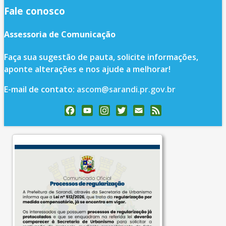
Fale conosco
Assessoria de Comunicação
Faça sua sugestão de pauta, solicite informações,
aponte alterações e nos ajude a melhorar!
E-mail de contato:
ascom@sarandi.pr.gov.br
Facebook
YouTube
Instagram
Twitter
Email
Feed
Channel