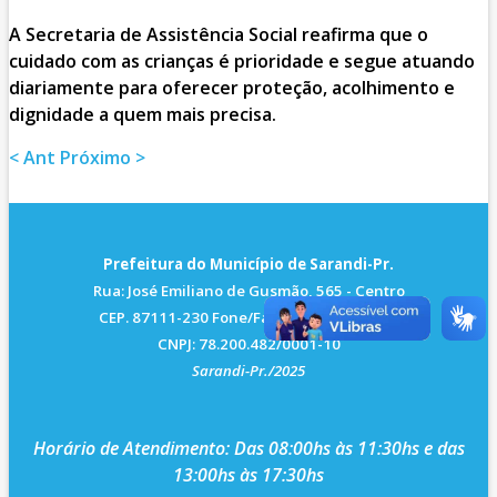
A Secretaria de Assistência Social reafirma que o
cuidado com as crianças é prioridade e segue atuando
diariamente para oferecer proteção, acolhimento e
dignidade a quem mais precisa.
< Ant
Próximo >
Prefeitura do Município de Sarandi-Pr.
Rua: José Emiliano de Gusmão, 565 - Centro
CEP. 87111-230 Fone/Fax: (44) 3264 - 8600
CNPJ: 78.200.482/0001-10
Sarandi-Pr./2025
Horário de Atendimento: Das 08:00hs às 11:30hs e das
13:00hs às 17:30hs