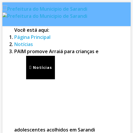
Você está aqui:
Página Principal
Notícias
PAIM promove Arraiá para crianças e
Inicial
Notícias
Serviços
Secretarias
Cidade
Ouvidoria
WebMail
...
Ajuda
adolescentes acolhidos em Sarandi