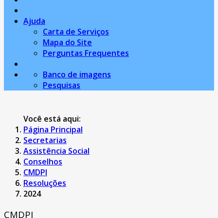
Ajuda
Carta de Serviços
Mapa do Site
Perguntas Frequentes
Banco de imagens
Pesquisas
Você está aqui:
Página Principal
Secretarias
Assistência Social
Conselhos
CMDPI
Resoluções
2024
CMDPI