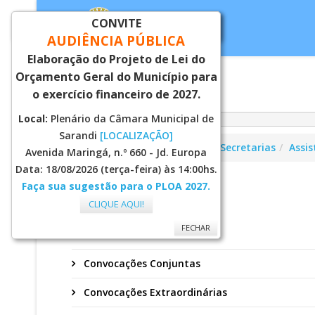
CONVITE
FECHAR
AUDIÊNCIA PÚBLICA
Elaboração do Projeto de Lei do
Orçamento Geral do Município para
Inicial
Notí
o exercício financeiro de 2027.
Local:
Plenário da Câmara Municipal de
Sarandi
[LOCALIZAÇÃO]
Você está aqui:
Página Principal
Secretarias
Assis
Avenida Maringá, n.º 660 - Jd. Europa
Data: 18/08/2026 (terça-feira) às 14:00hs.
Faça sua sugestão para o PLOA 2027.
CMDCA
CLIQUE AQUI!
FECHAR
Atas
Convocações Conjuntas
Convocações Extraordinárias