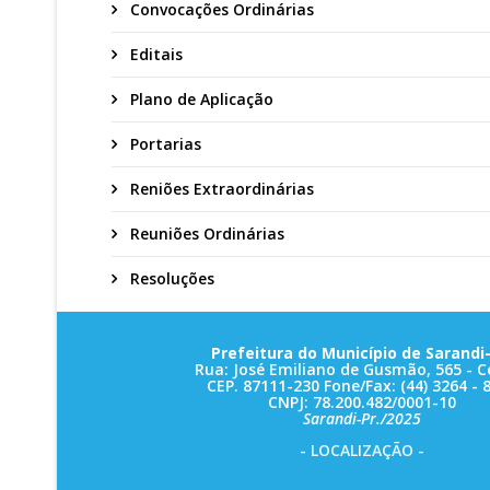
Convocações Ordinárias
Editais
Plano de Aplicação
Portarias
Reniões Extraordinárias
Reuniões Ordinárias
Resoluções
Prefeitura do Município de Sarandi-
Rua: José Emiliano de Gusmão, 565 - C
CEP. 87111-230 Fone/Fax: (44) 3264 - 
CNPJ: 78.200.482/0001-10
Sarandi-Pr./2025
- LOCALIZAÇÃO -