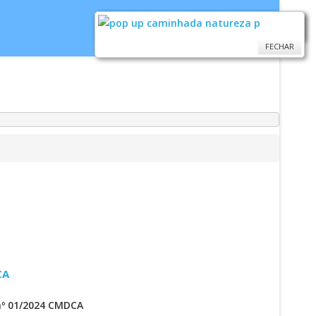
FECHAR
FECHAR
idoria
WebMail
...
Ajuda
CA
nº 01/2024 CMDCA