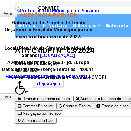
CONVITE
Fechar
AUDIÊNCIA PÚBLICA
Elaboração do Projeto de Lei do
Inicial
Notícias
Serviços
Secretar
Orçamento Geral do Município para o
exercício financeiro de 2027.
ATA CMDPI Nº 03/2024
Local:
Plenário da Câmara Municipal de
Sarandi
[LOCALIZAÇÃO]
Avenida Maringá, n.º 660 - Jd. Europa
Data da Publicação
Data: 18/08/2026 (terça-feira) às 14:00hs.
08/05/2024
Faça sua sugestão para o PLOA 2027.
Ata Reunião Ordinária nº 03/2024 CMDPI
Clique aqui!
Fechar
Diminuir o tamanho da fonte
Aumentar o tamanho da fonte
Contrast Brilhante
Contrast Escuro
Escala de cinza
Navigação por teclado
Alternar sublinhado