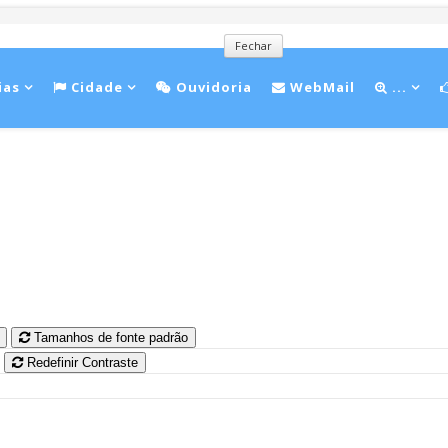
Fechar
ias
Cidade
Ouvidoria
WebMail
...
Tamanhos de fonte padrão
Redefinir Contraste