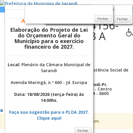
CONVITE
Fechar
Fechar
Fechar
Fechar
AUDIÊNCIA PÚBLICA
PORTARIA CMAS 4156-
Elaboração do Projeto de Lei
2024 BIÊNIO 2023 A
do Orçamento Geral do
Município para o exercício
2025
financeiro de 2027.
Data da Publicação
26/09/2024
Local:
Plenário da Câmara Municipal de
Composição do Conselho Municipal de Assistência Social de
Sarandi
Sarandi/PR para o Biênio 2023 a 2025.
Avenida Maringá, n.º 660 - Jd. Europa
Prefeitura do Município de Sarandi-Pr.
Rua: José Emiliano de Gusmão, 565 - Centro
CEP. 87111-230 Fone/Fax: (44) 3264 - 8600
Data: 18/08/2026
(terça-feira) às
CNPJ: 78.200.482/0001-10
14:00hs.
Sarandi-Pr./2026
Faça sua sugestão para o PLOA 2027.
Clique aqui!
Please publish modules in
offcanvas
position.
Fechar