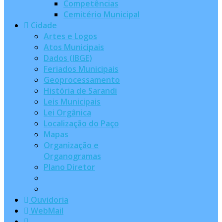
Competências
Cemitério Municipal
Cidade
Artes e Logos
Atos Municipais
Dados (IBGE)
Feriados Municipais
Geoprocessamento
História de Sarandi
Leis Municipais
Lei Orgânica
Localização do Paço
Mapas
Organização e
Organogramas
Plano Diretor
Ouvidoria
WebMail
...