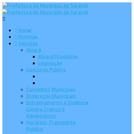
Inicial
Notícias
Serviços
Alvará
Alvará Provisório
Legislação
Concurso Público
Conselhos Municipais
Endereços Municipais
Enfrentamento à Violência
Contra Criança e
Adolescente
Horários: Transporte
Público