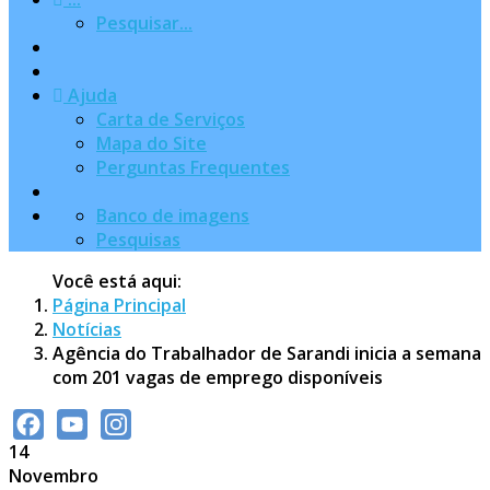
Pesquisar...
Ajuda
Carta de Serviços
Mapa do Site
Perguntas Frequentes
Banco de imagens
Pesquisas
Você está aqui:
Página Principal
Notícias
Agência do Trabalhador de Sarandi inicia a semana
com 201 vagas de emprego disponíveis
14
Facebook
YouTube
Instagram
Novembro
Channel