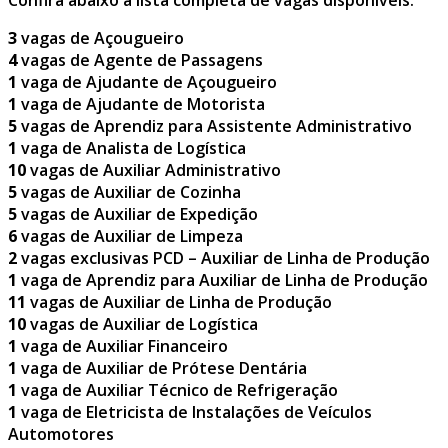
Confira abaixo a lista completa de vagas disponíveis:
3
vagas de Açougueiro
4
vagas de Agente de Passagens
1
vaga de Ajudante de Açougueiro
1
vaga de Ajudante de Motorista
5
vagas de Aprendiz para Assistente Administrativo
1
vaga de Analista de Logística
10
vagas de Auxiliar Administrativo
5
vagas de Auxiliar de Cozinha
5
vagas de Auxiliar de Expedição
6
vagas de Auxiliar de Limpeza
2
vagas exclusivas PCD – Auxiliar de Linha de Produção
1
vaga de Aprendiz para Auxiliar de Linha de Produção
11
vagas de Auxiliar de Linha de Produção
10
vagas de Auxiliar de Logística
1
vaga de Auxiliar Financeiro
1
vaga de Auxiliar de Prótese Dentária
1
vaga de Auxiliar Técnico de Refrigeração
1
vaga de Eletricista de Instalações de Veículos
Automotores