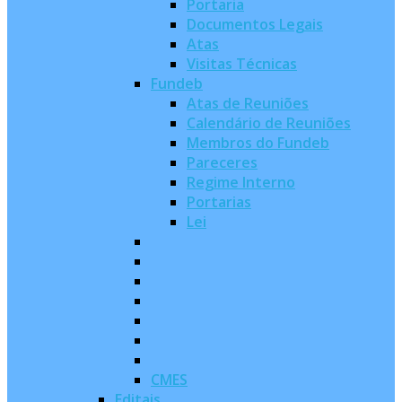
Portaria
Documentos Legais
Atas
Visitas Técnicas
Fundeb
Atas de Reuniões
Calendário de Reuniões
Membros do Fundeb
Pareceres
Regime Interno
Portarias
Lei
CMES
Editais