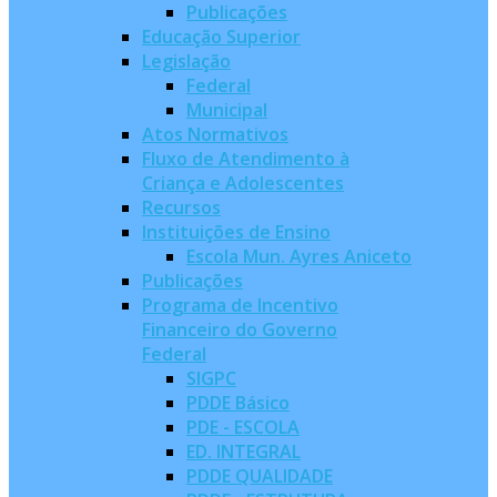
Publicações
Educação Superior
Legislação
Federal
Municipal
Atos Normativos
Fluxo de Atendimento à
Criança e Adolescentes
Recursos
Instituições de Ensino
Escola Mun. Ayres Aniceto
Publicações
Programa de Incentivo
Financeiro do Governo
Federal
SIGPC
PDDE Básico
PDE - ESCOLA
ED. INTEGRAL
PDDE QUALIDADE