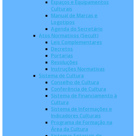
Espaços e Equipamentos
Culturais
Manual de Marcas e
Logotipos
Agenda do Secretário
Atos Normativos (Secult)
Leis Complementares
Decretos
Portarias
Resoluções
Instruções Normativas
Sistema de Cultura
Conselho de Cultura
Conferência de Cultura
Sistema de Financiamento à
Cultura
Sistema de Informações e
Indicadores Culturais
Programa de Formação na
Área da Cultura
Sistemas Setoriais de