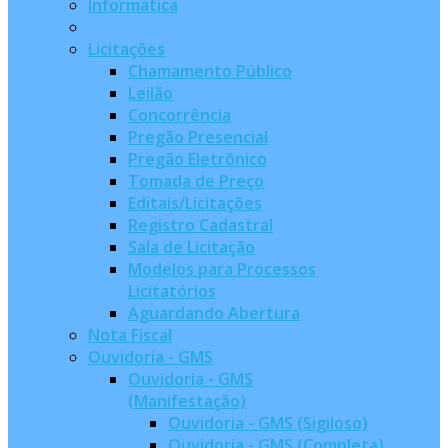
Informatica
Licitações
Chamamento Público
Leilão
Concorrência
Pregão Presencial
Pregão Eletrônico
Tomada de Preço
Editais/Licitações
Registro Cadastral
Sala de Licitação
Modelos para Processos
Licitatórios
Aguardando Abertura
Nota Fiscal
Ouvidoria - GMS
Ouvidoria - GMS
(Manifestação)
Ouvidoria - GMS (Sigiloso)
Ouvidoria - GMS (Completa)