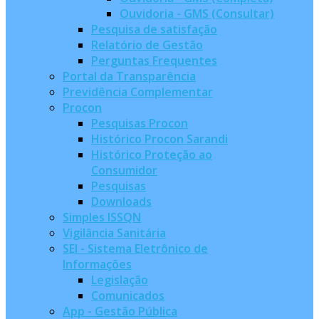
Ouvidoria - GMS (Consultar)
Pesquisa de satisfação
Relatório de Gestão
Perguntas Frequentes
Portal da Transparência
Previdência Complementar
Procon
Pesquisas Procon
Histórico Procon Sarandi
Histórico Proteção ao
Consumidor
Pesquisas
Downloads
Simples ISSQN
Vigilância Sanitária
SEI - Sistema Eletrônico de
Informações
Legislação
Comunicados
App - Gestão Pública