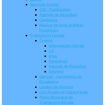
Nutrição Escolar
CAE - Publicações
Agenda de Reuniões
Cardápios
Manual de boas práticas
(Cozinhas)
Transporte Escolar
Comitê
Informações Gerais
Lei
Atas
Pareceres
Agenda de Reuniões
Decreto
Manual - Carteirinha do
Estudante
Laudos de Vistoria
Certificado de Capacitação
Plano Municipal de
Transporte Escolar