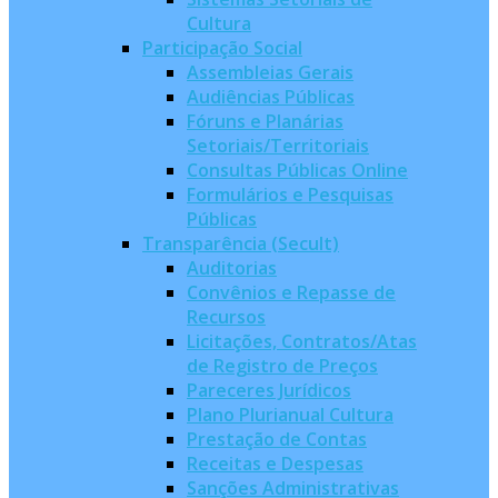
Cultura
Participação Social
Assembleias Gerais
Audiências Públicas
Fóruns e Planárias
Setoriais/Territoriais
Consultas Públicas Online
Formulários e Pesquisas
Públicas
Transparência (Secult)
Auditorias
Convênios e Repasse de
Recursos
Licitações, Contratos/Atas
de Registro de Preços
Pareceres Jurídicos
Plano Plurianual Cultura
Prestação de Contas
Receitas e Despesas
Sanções Administrativas