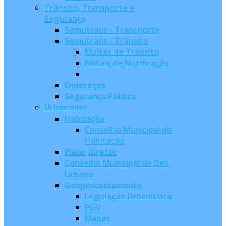
Trânsito, Transporte e
Segurança
Semutrans - Transporte
Semutrans - Trânsito
Multas de Trânsito
Editais de Notificação
Endereços
Segurança Pública
Urbanismo
Habitação
Conselho Municipal de
Habitação
Plano Diretor
Conselho Municipal de Des.
Urbano
Geoprocessamento
Legislação Urbanística
PGV
Mapas