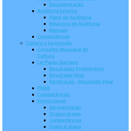
Documentação
Auditoria Interna
Plano de Auditoria
Relatório de Auditoria
Manuais
Competências
Cultura e Juventude
Conselho Municipal de
Cultura
Lei Paulo Gustavo
Resultados Prelimináres
Resultado Final
Retificação - Resultado Final
PNAB
Competências
Institucional
Apresentação
Organograma
Competências
Quem é quem