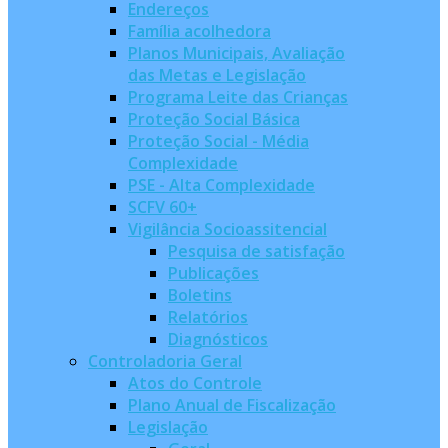
Endereços
Família acolhedora
Planos Municipais, Avaliação
das Metas e Legislação
Programa Leite das Crianças
Proteção Social Básica
Proteção Social - Média
Complexidade
PSE - Alta Complexidade
SCFV 60+
Vigilância Socioassitencial
Pesquisa de satisfação
Publicações
Boletins
Relatórios
Diagnósticos
Controladoria Geral
Atos do Controle
Plano Anual de Fiscalização
Legislação