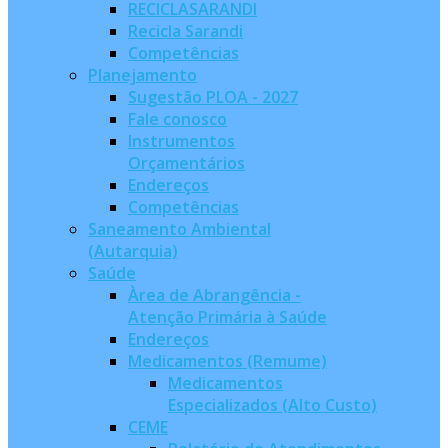
RECICLASARANDI
Recicla Sarandi
Competências
Planejamento
Sugestão PLOA - 2027
Fale conosco
Instrumentos
Orçamentários
Endereços
Competências
Saneamento Ambiental
(Autarquia)
Saúde
Àrea de Abrangência -
Atenção Primária à Saúde
Endereços
Medicamentos (Remume)
Medicamentos
Especializados (Alto Custo)
CEME