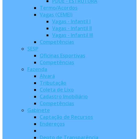
PDDE - ESTRUTURA
Termo/Acordos
Vagas (CEMEI)
Vagas - Infantil I
Vagas - Infantil II
Vagas - Infantil III
Competências
SESP
Oficinas Esportivas
Competências
Fazenda
Alvará
Tributação
Coleta de Lixo
Cadastro Imobiliário
Competências
Gabinete
Captação de Recursos
Endereços
Depto de Transparência