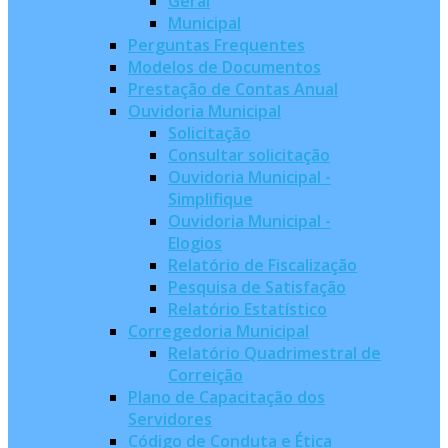
Geral
Municipal
Perguntas Frequentes
Modelos de Documentos
Prestação de Contas Anual
Ouvidoria Municipal
Solicitação
Consultar solicitação
Ouvidoria Municipal -
Simplifique
Ouvidoria Municipal -
Elogios
Relatório de Fiscalização
Pesquisa de Satisfação
Relatório Estatístico
Corregedoria Municipal
Relatório Quadrimestral de
Correição
Plano de Capacitação dos
Servidores
Código de Conduta e Ética