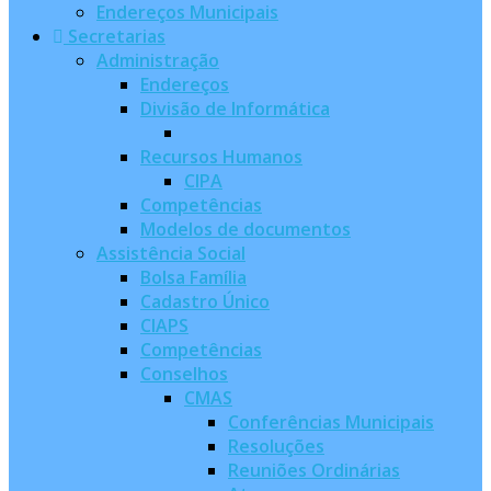
Endereços Municipais
Secretarias
Administração
Endereços
Divisão de Informática
Recursos Humanos
CIPA
Competências
Modelos de documentos
Assistência Social
Bolsa Família
Cadastro Único
CIAPS
Competências
Conselhos
CMAS
Conferências Municipais
Resoluções
Reuniões Ordinárias