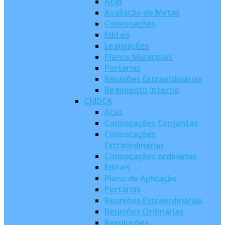
Atas
Avaliação de Metas
Convocações
Editais
Legislações
Planos Municipais
Portarias
Reuniões Extraordinárias
Regimento Interno
CMDCA
Atas
Convocações Conjuntas
Convocações
Extraordinárias
Convocações ordinárias
Editais
Plano de Aplicação
Portarias
Reuniões Extraordinárias
Reuniões Ordinárias
Resoluções