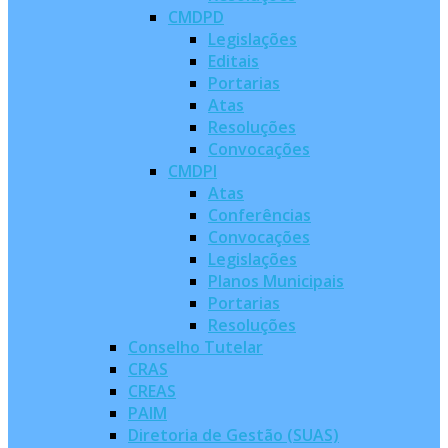
CMDPD
Legislações
Editais
Portarias
Atas
Resoluções
Convocações
CMDPI
Atas
Conferências
Convocações
Legislações
Planos Municipais
Portarias
Resoluções
Conselho Tutelar
CRAS
CREAS
PAIM
Diretoria de Gestão (SUAS)