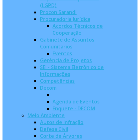
(LGPD)
Procon Sarandi
Procuradoria Jurídica
Acordos Técnicos de
Cooperação
Gabinete de Assuntos
Comunitários
Eventos
Gerência de Projetos
SEI - Sistema Eletrônico de
Informações
Competências
Decom
Agenda de Eventos
Enquete - DECOM
Meio Ambiente
Autos de Infração
Defesa Civil
Corte de Árvores