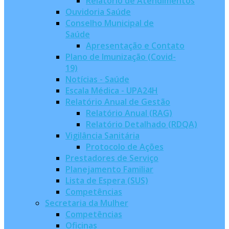
Relatório de Atendimentos
Ouvidoria Saúde
Conselho Municipal de
Saúde
Apresentação e Contato
Plano de Imunização (Covid-
19)
Notícias - Saúde
Escala Médica - UPA24H
Relatório Anual de Gestão
Relatório Anual (RAG)
Relatório Detalhado (RDQA)
Vigilância Sanitária
Protocolo de Ações
Prestadores de Serviço
Planejamento Familiar
Lista de Espera (SUS)
Competências
Secretaria da Mulher
Competências
Oficinas