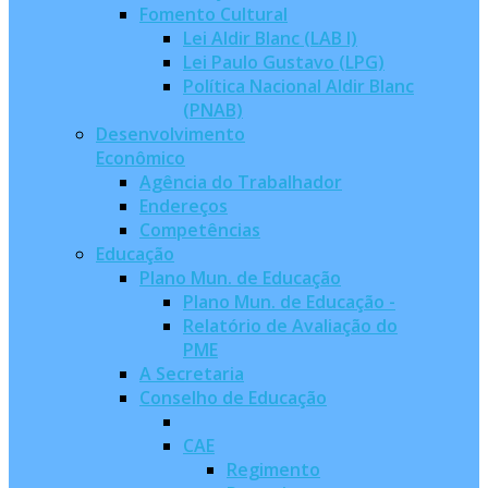
Fomento Cultural
Lei Aldir Blanc (LAB I)
Lei Paulo Gustavo (LPG)
Política Nacional Aldir Blanc
(PNAB)
Desenvolvimento
Econômico
Agência do Trabalhador
Endereços
Competências
Educação
Plano Mun. de Educação
Plano Mun. de Educação -
Relatório de Avaliação do
PME
A Secretaria
Conselho de Educação
CAE
Regimento