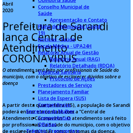
Ouvidoria Saúde
Abril
Conselho Municipal de
2020
Saúde
Apresentação e Contato
Prefeitura de Sarandi
Plano de Imunização (Covid-
lança Central de
19)
Notícias - Saúde
Atendimento
Escala Médica - UPA24H
Relatório Anual de Gestão
CORONAVÍRUS
Relatório Anual (RAG)
Relatório Detalhado (RDQA)
O atendimento será feito por profissionais de Saúde do
Vigilância Sanitária
município, com o objetivo de esclarecer dúvidas sobre a
Protocolo de Ações
doença
Prestadores de Serviço
Planejamento Familiar
Lista de Espera (SUS)
Competências
A partir desta quarta-feira (15), a população de Sarandi
Secretaria da Mulher
poderá entrar em contato com a “Central de
Competências
Atendimento Coronavírus”. O atendimento será feito
Oficinas
por profissionais da Saúde do município, com o objetivo
Trânsito, Transporte e
de esclarecer dúvidas como: sintomas da doença,