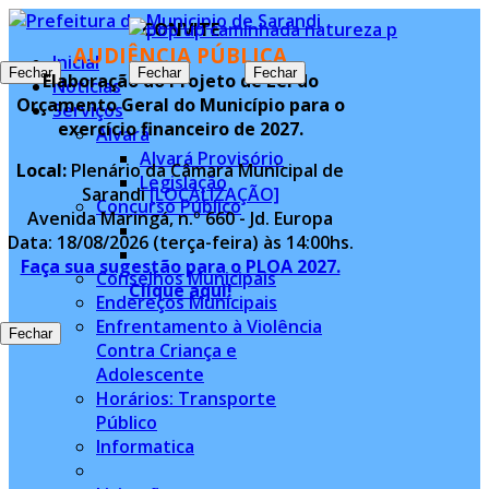
CONVITE
AUDIÊNCIA PÚBLICA
Inicial
Fechar
Fechar
Fechar
Fechar
Elaboração do Projeto de Lei do
Notícias
Orçamento Geral do Município para o
Serviços
exercício financeiro de 2027.
Alvará
Alvará Provisório
Local:
Plenário da Câmara Municipal de
Legislação
Sarandi
[LOCALIZAÇÃO]
Concurso Público
Avenida Maringá, n.º 660 - Jd. Europa
Data: 18/08/2026 (terça-feira) às 14:00hs.
Faça sua sugestão para o PLOA 2027.
Conselhos Municipais
Clique aqui!
Endereços Municipais
Enfrentamento à Violência
Fechar
Contra Criança e
Adolescente
Horários: Transporte
Público
Informatica