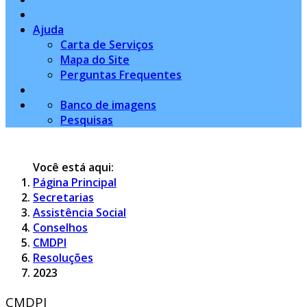
Ajuda
Carta de Serviços
Mapa do Site
Perguntas Frequentes
Banco de imagens
Pesquisas
Você está aqui:
Página Principal
Secretarias
Assistência Social
Conselhos
CMDPI
Resoluções
2023
CMDPI