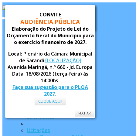
CONVITE
AUDIÊNCIA PÚBLICA
FECHAR
Elaboração do Projeto de Lei do
Inicial
Orçamento Geral do Município para
Notícias
o exercício financeiro de 2027.
Serviços
Alvará
Local:
Plenário da Câmara Municipal
Alvará Provisório
de Sarandi
[LOCALIZAÇÃO]
Legislação
Avenida Maringá, n.º 660 - Jd. Europa
Concurso Público
Data: 18/08/2026 (terça-feira) às
14:00hs.
Faça sua sugestão para o PLOA
Conselhos Municipais
2027.
Endereços Municipais
CLIQUE AQUI!
Horários: Transporte
Público
FECHAR
Informatica
Licitações