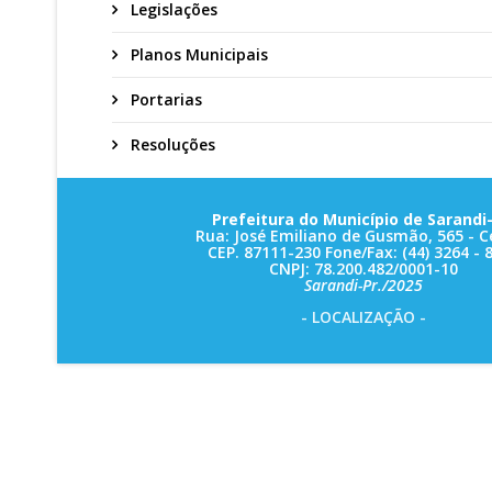
Legislações
Planos Municipais
Portarias
Resoluções
Prefeitura do Município de Sarandi-
Rua: José Emiliano de Gusmão, 565 - C
CEP. 87111-230 Fone/Fax: (44) 3264 - 
CNPJ: 78.200.482/0001-10
Sarandi-Pr./2025
- LOCALIZAÇÃO -