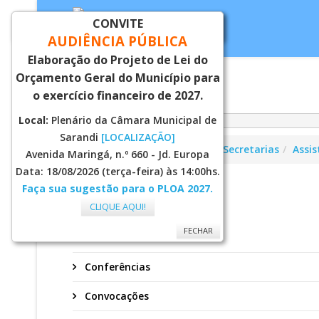
CONVITE
FECHAR
AUDIÊNCIA PÚBLICA
Elaboração do Projeto de Lei do
Orçamento Geral do Município para
Inicial
Notí
o exercício financeiro de 2027.
Local:
Plenário da Câmara Municipal de
Sarandi
[LOCALIZAÇÃO]
Você está aqui:
Página Principal
Secretarias
Assis
Avenida Maringá, n.º 660 - Jd. Europa
Data: 18/08/2026 (terça-feira) às 14:00hs.
Faça sua sugestão para o PLOA 2027.
CMDPI
CLIQUE AQUI!
FECHAR
Atas
Conferências
Convocações