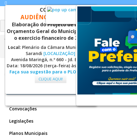
CONVITE
AUDIÊNCIA PÚBLICA
FECHAR
FECHAR
Elaboração do Projeto de Lei do
Orçamento Geral do Município para
o exercício financeiro de 2027.
Você está aqui:
Página Principal
Secretarias
Assistência Social
Conselhos
CMDPI
Resoluções
Local:
Plenário da Câmara Municipal de
RESOLUÇÃO Nº 06/2023
Sarandi
[LOCALIZAÇÃO]
Avenida Maringá, n.º 660 - Jd. Europa
Data: 18/08/2026 (terça-feira) às 14:00hs.
CMDPI
Faça sua sugestão para o PLOA 2027.
CLIQUE AQUI!
Atas
FECHAR
Conferências
FECHAR
Convocações
Legislações
Planos Municipais