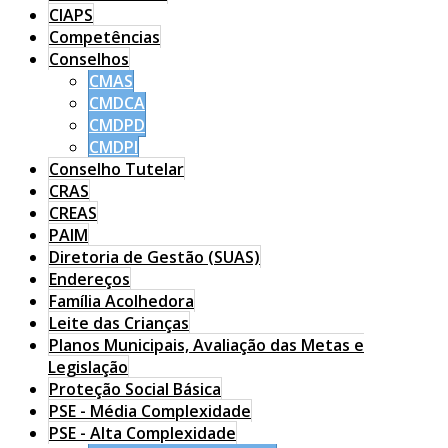
CIAPS
Competências
Conselhos
CMAS
CMDCA
CMDPD
CMDPI
Conselho Tutelar
CRAS
CREAS
PAIM
Diretoria de Gestão (SUAS)
Endereços
Família Acolhedora
Leite das Crianças
Planos Municipais, Avaliação das Metas e
Legislação
Proteção Social Básica
PSE - Média Complexidade
PSE - Alta Complexidade