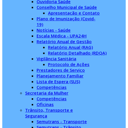
Ouvidoria Saúde
Conselho Municipal de Saúde
Apresentação e Contato
Plano de Imunização (Covid-
19)
Notícias - Saúde
Escala Médica - UPA24H
Relatório Anual de Gestão
Relatório Anual (RAG)
Relatório Detalhado (RDQA)
Vigilância Sanitária
Protocolo de Ações
Prestadores de Serviço
Planejamento Familiar
Lista de Espera (SUS)
Competências
Secretaria da Mulher
Competências
Oficinas
Trânsito, Transporte e
Segurança
Semutrans - Transporte
Semutrans - Trânsito