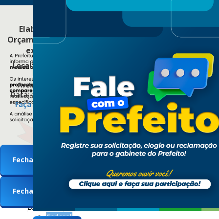
CONVITE
AUDIÊNCIA PÚBLICA
Elaboração do Projeto de Lei do
Você está aqui:
Página Principal
Secretarias
Educação
Fechar
Orçamento Geral do Município para o
Programa de Incentivo Financeiro do Governo Federal
PDDE Básico
PDDE
PDDE - Básico
exercício financeiro de 2027.
PDDE- EDUCAÇÃO BÁSICA (2023)
Local:
Plenário da Câmara Municipal de
Sarandi
[LOCALIZAÇÃO]
Avenida Maringá, n.º 660 - Jd. Europa
EDUCAÇÃO
Data: 18/08/2026 (terça-feira) às 14:00hs.
Faça sua sugestão para o PLOA 2027.
Secretaria
Certificados (Servidores)
Clique aqui!
Conselhos
CAE
CMES
CACS - Fundeb
Fechar
Publicações
Editais
Fechar
Educação Superior
Fechar
Instituições de Ensino
Legislação
Federal