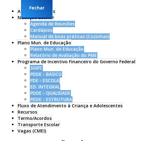
Municipal
Fechar
Atos Normativos
Nutrição Escolar
Agenda de Reuniões
Cardápios
Manual de boas práticas (Cozinhas)
Plano Mun. de Educação
Plano Mun. de Educação
Relatório de Avaliação do PME
Programa de Incentivo Financeiro do Governo Federal
SIGPC
PDDE - BÁSICO
PDE - ESCOLA
ED. INTEGRAL
PDDE - QUALIDADE
PDDE - ESTRUTURA
Fluxo de Atendimento à Criança e Adolescentes
Recursos
Termo/Acordos
Transporte Escolar
Vagas (CMEI)